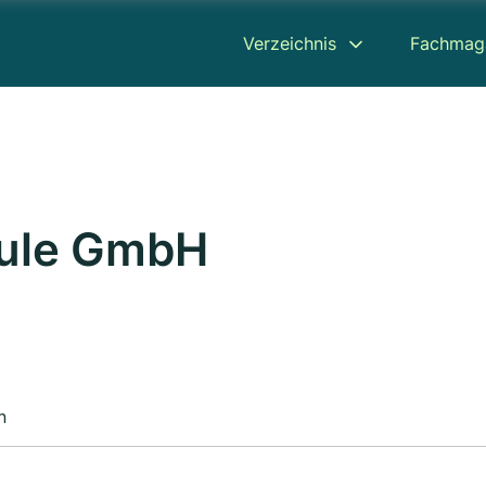
Verzeichnis
Fachmag
hule GmbH
n