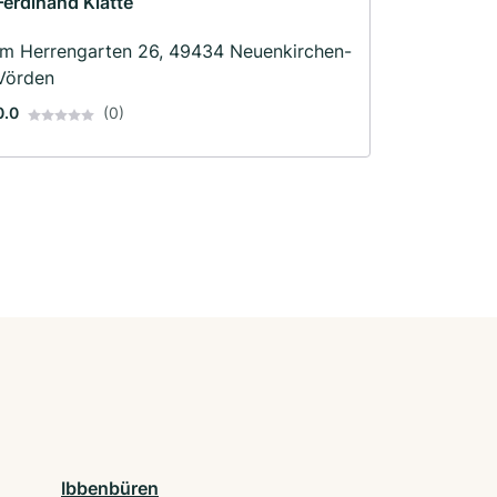
Ferdinand Klatte
Im Herrengarten 26, 49434 Neuenkirchen-
Vörden
0.0
(0)
Ibbenbüren