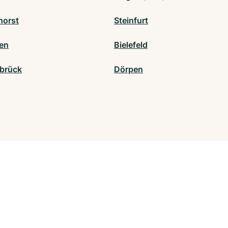
horst
Steinfurt
en
Bielefeld
brück
Dörpen