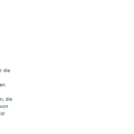
r die
nen
n, die
 von
ist