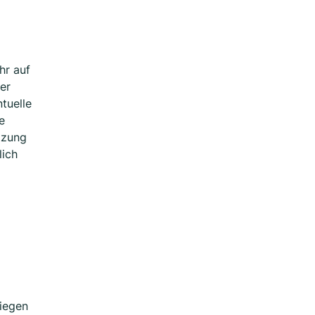
hr auf
der
tuelle
e
tzung
lich
liegen