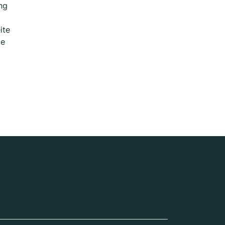
ng
ite
te