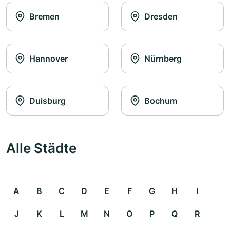
Bremen
Dresden
Hannover
Nürnberg
Duisburg
Bochum
Alle Städte
A
B
C
D
E
F
G
H
I
J
K
L
M
N
O
P
Q
R