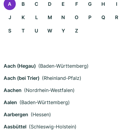
A
B
C
D
E
F
G
H
I
J
K
L
M
N
O
P
Q
R
S
T
U
W
Y
Z
Aach (Hegau)
(Baden-Württemberg)
Aach (bei Trier)
(Rheinland-Pfalz)
Aachen
(Nordrhein-Westfalen)
Aalen
(Baden-Württemberg)
Aarbergen
(Hessen)
Aasbüttel
(Schleswig-Holstein)