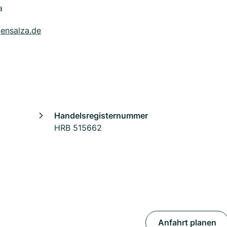
a
gensalza.de
Handelsregisternummer
HRB 515662
Anfahrt planen