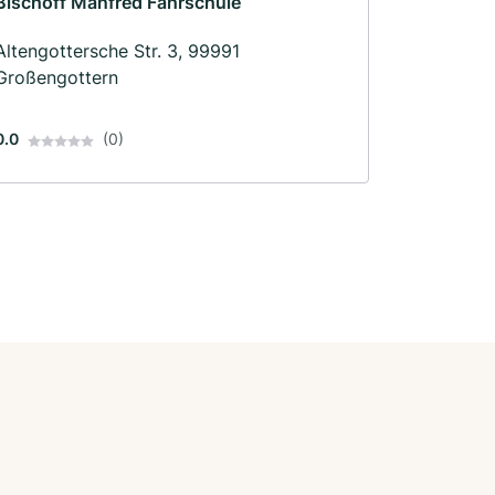
Bischoff Manfred Fahrschule
Altengottersche Str. 3, 99991
Großengottern
0.0
(0)