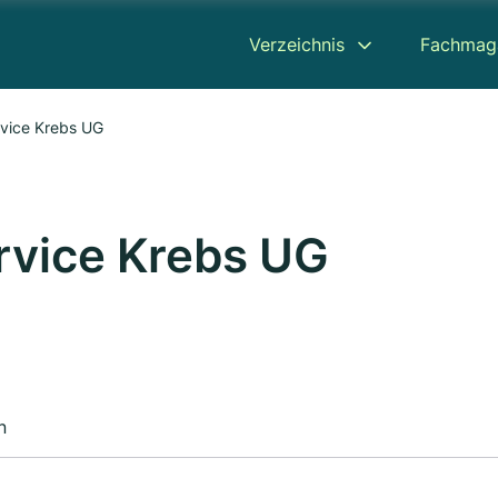
Verzeichnis
Fachmag
rvice Krebs UG
rvice Krebs UG
n