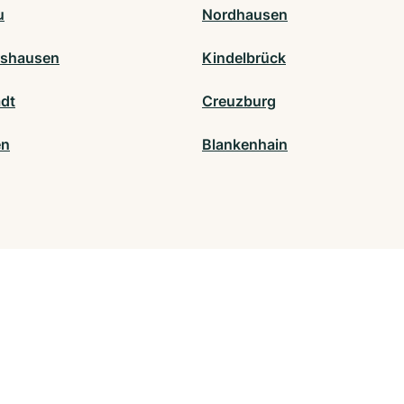
u
Nordhausen
rshausen
Kindelbrück
ädt
Creuzburg
en
Blankenhain