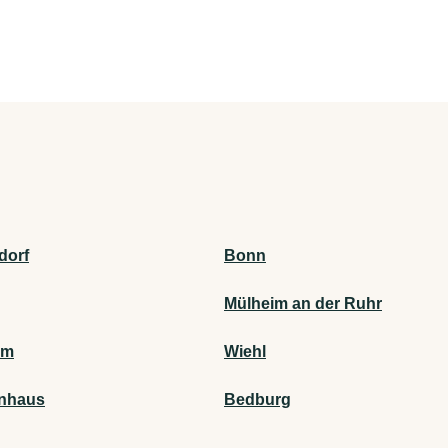
dorf
Bonn
Mülheim an der Ruhr
lm
Wiehl
enhaus
Bedburg