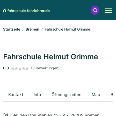
Startseite
Bremen
Fahrschule Helmut Grimme
Fahrschule Helmut Grimme
0.0
(0 Bewertungen)
Kontakt
Info
Öffnungszeiten
Map
Be
Bei den Drei Pfählen 43 - 45, 28205 Bremen