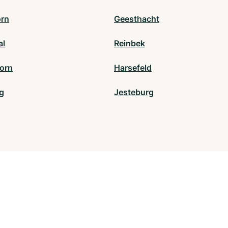
rn
Geesthacht
al
Reinbek
orn
Harsefeld
g
Jesteburg