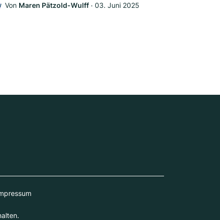
Von
Maren Pätzold-Wulff
‧
03. Juni 2025
W
mpressum
alten.