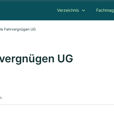
Verzeichnis
Fachmag
le Fahrvergnügen UG
rvergnügen UG
n