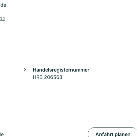
ide
.de
Handelsregisternummer
HRB 206568
de
Anfahrt planen