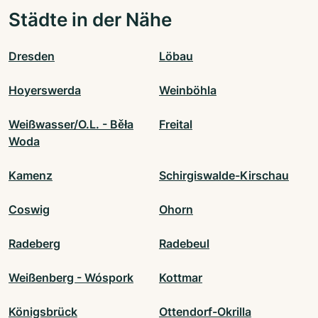
Städte in der Nähe
Dresden
Löbau
Hoyerswerda
Weinböhla
Weißwasser/O.L. - Běła
Freital
Woda
Kamenz
Schirgiswalde-Kirschau
Coswig
Ohorn
Radeberg
Radebeul
Weißenberg - Wóspork
Kottmar
Königsbrück
Ottendorf-Okrilla