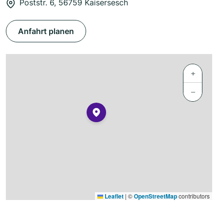
Poststr. 6, 56759 Kaisersesch
Anfahrt planen
+
−
Leaflet
|
©
OpenStreetMap
contributors