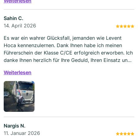
Weiterlesen
hat. Ich hatte zudem den Eindruck, dass hier mehr Wert
auf zusätzliche Fahrstunden als auf eine faire und
transparente Ausbildung gelegt wird.
Sahin C.
14. April 2026
Es war ein wahrer Glücksfall, jemanden wie Levent
Hoca kennenzulernen. Dank Ihnen habe ich meinen
Führerschein der Klasse C/CE erfolgreich erworben. Ich
danke Ihnen herzlich für Ihre Geduld, Ihren Einsatz und
die wertvollen Informationen während des gesamten
Weiterlesen
Prozesses. Ich habe nicht nur gelernt, wie man einen
Führerschein macht, sondern auch, wie man sicher
fährt. Ihre Bemühungen werden unvergessen bleiben.
Ich bin so froh, dass ich die Gelegenheit hatte, mit
einem Fahrlehrer wie Ihnen zusammenzuarbeiten. Ich
wünsche meinen anderen Freunden schon jetzt viel
Erfolg! 🤗
Nargis N.
11. Januar 2026