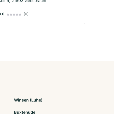
Keil 9, 21502 Geesthacht
0.0
(0)
Winsen (Luhe)
Buxtehude