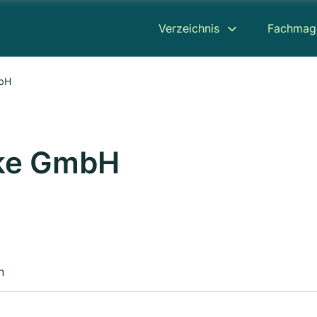
Verzeichnis
Fachmag
mbH
pke GmbH
n