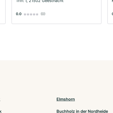
Trift 1, 21502 Geesthacht
0.0
(0)
k
Elmshorn
k
Buchholz in der Nordheide