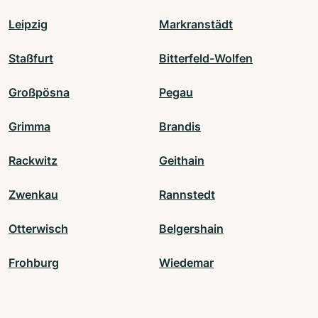
Leipzig
Markranstädt
Staßfurt
Bitterfeld-Wolfen
Großpösna
Pegau
Grimma
Brandis
Rackwitz
Geithain
Zwenkau
Rannstedt
Otterwisch
Belgershain
Frohburg
Wiedemar