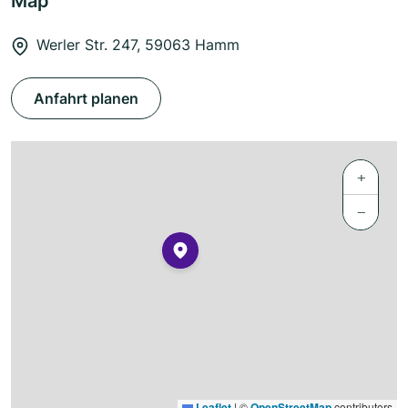
Map
Werler Str. 247, 59063 Hamm
Anfahrt planen
+
−
Leaflet
|
©
OpenStreetMap
contributors