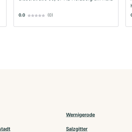
0.0
(0)
Wernigerode
stadt
Salzgitter