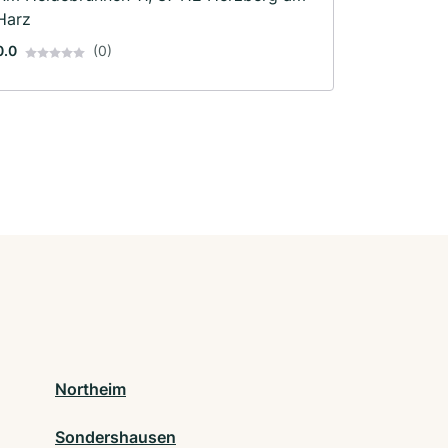
Harz
0.0
(0)
Northeim
Sondershausen