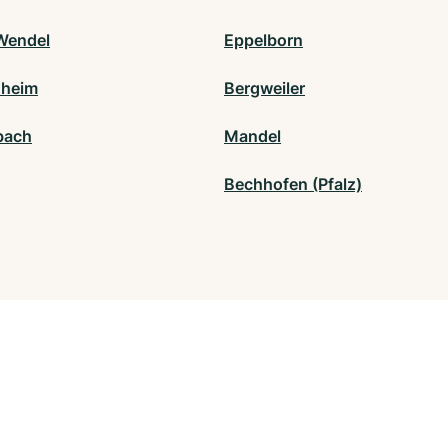
Wendel
Eppelborn
nheim
Bergweiler
bach
Mandel
Bechhofen (Pfalz)