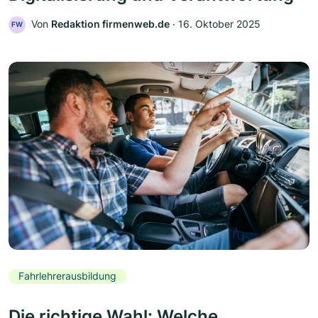
Von
Redaktion firmenweb.de
‧
16. Oktober 2025
FW
Fahrlehrerausbildung
Die richtige Wahl: Welche