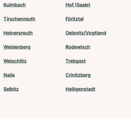
Kulmbach
Hof (Saale)
Tirschenreuth
Föritztal
Heinersreuth
Oelsnitz/Vogtland
Weidenberg
Rodewisch
Weischlitz
Trebgast
Naila
Crinitzberg
Selbitz
Heiligenstadt