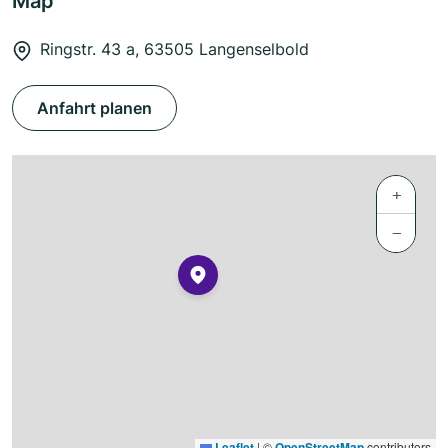
Map
Ringstr. 43 a, 63505 Langenselbold
Anfahrt planen
+
−
Leaflet
|
©
OpenStreetMap
contributors