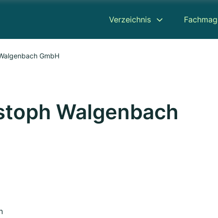
Verzeichnis
Fachmag
h Walgenbach GmbH
istoph Walgenbach
n