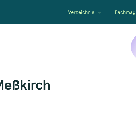
Verzeichnis
Fachmag
Meßkirch