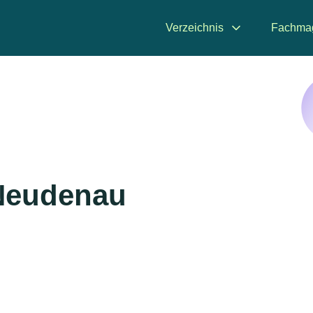
Verzeichnis
Fachma
 Neudenau