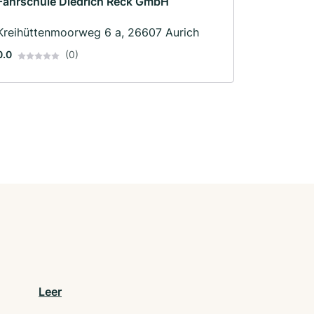
Fahrschule Diedrich Reck GmbH
Kreihüttenmoorweg 6 a, 26607 Aurich
0.0
(0)
Leer