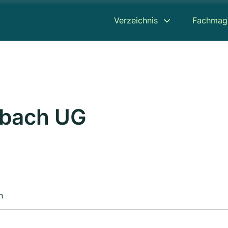
Verzeichnis
Fachmag
rbach UG
n