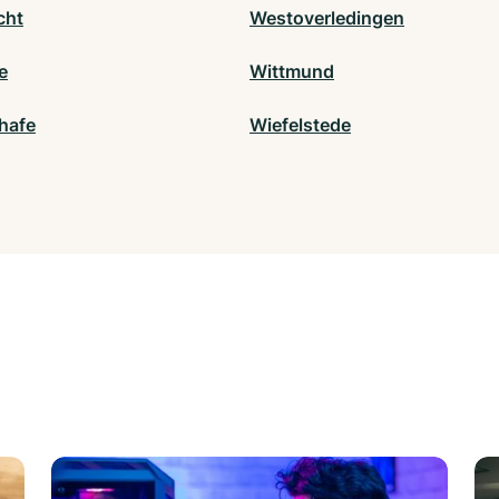
cht
Westoverledingen
e
Wittmund
hafe
Wiefelstede