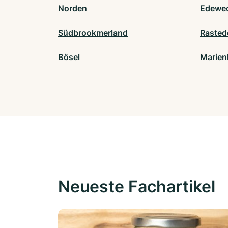
Norden
Edewe
Südbrookmerland
Rasted
Bösel
Marien
Neueste Fachartikel