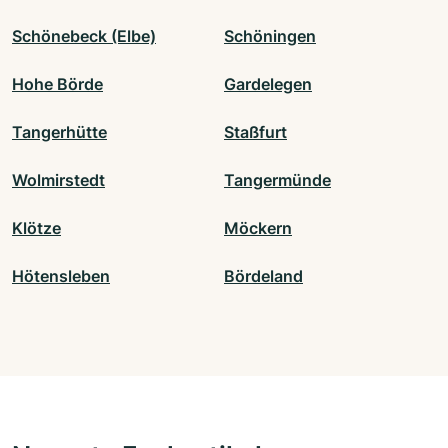
Schönebeck (Elbe)
Schöningen
Hohe Börde
Gardelegen
Tangerhütte
Staßfurt
Wolmirstedt
Tangermünde
Klötze
Möckern
Hötensleben
Bördeland