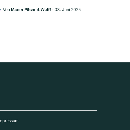
Von
‧
03. Juni 2025
Maren Pätzold-Wulff
W
mpressum