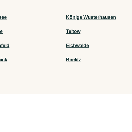
see
Königs Wusterhausen
e
Teltow
feld
Eichwalde
ick
Beelitz