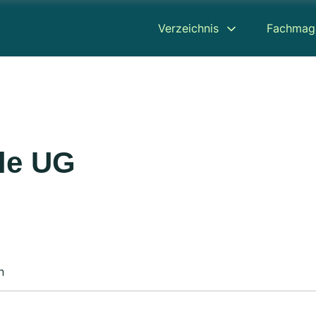
Verzeichnis
Fachmag
le UG
n