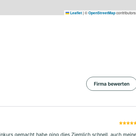
Leaflet
|
©
OpenStreetMap
contributors
Firma bewerten
inkurs gemacht habe ging dies Ziemlich schnell, auch mein