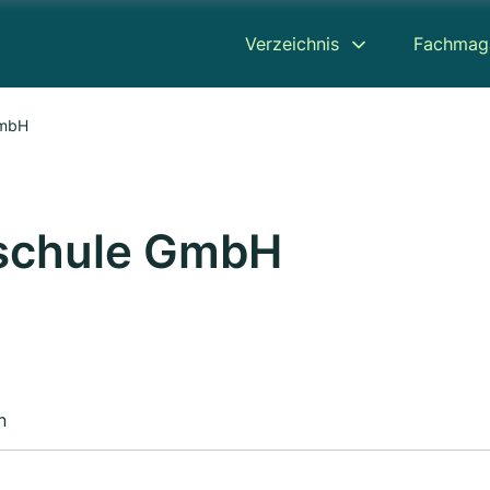
Verzeichnis
Fachmag
GmbH
rschule GmbH
n