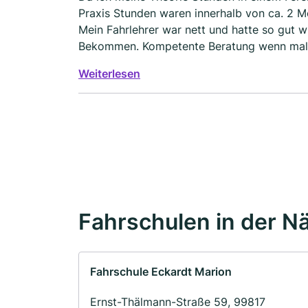
Praxis Stunden waren innerhalb von ca. 2 M
Mein Fahrlehrer war nett und hatte so gut 
Bekommen. Kompetente Beratung wenn mal e
Laune im Fahrzeug. Ich kann diese Fahrschul
Weiterlesen
weniger Qualität hatte.
Fahrschulen in der N
Fahrschule Eckardt Marion
Ernst-Thälmann-Straße 59, 99817