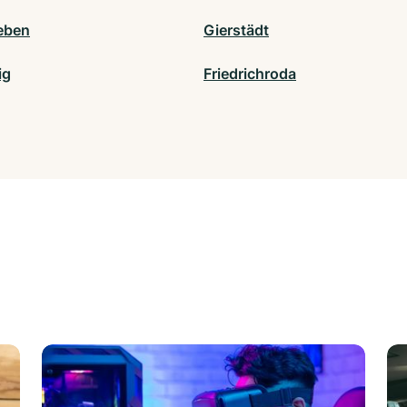
eben
Gierstädt
ig
Friedrichroda