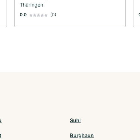
Thüringen
0.0
(0)
u
Suhl
t
Burghaun