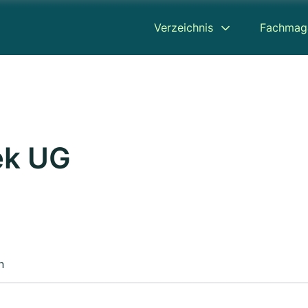
Verzeichnis
Fachmag
ek UG
n