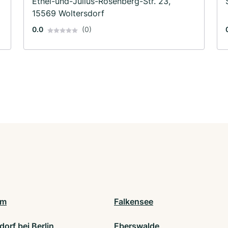
Ethel-und-Julius-Rosenberg-Str. 23,
15569 Woltersdorf
0.0
(0)
am
Falkensee
orf bei Berlin
Eberswalde