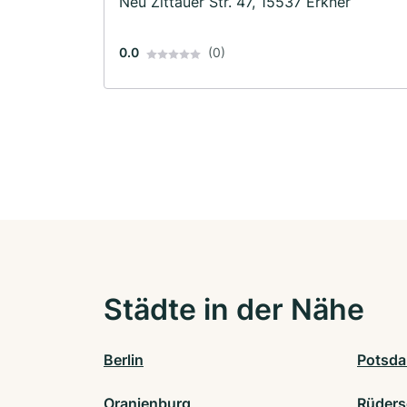
Neu Zittauer Str. 47, 15537 Erkner
0.0
(0)
Städte in der Nähe
Berlin
Potsd
Oranienburg
Rüdersd