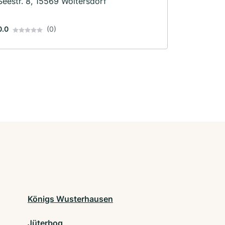
Seestr. 8, 15569 Woltersdorf
0.0
(0)
Königs Wusterhausen
Jüterbog