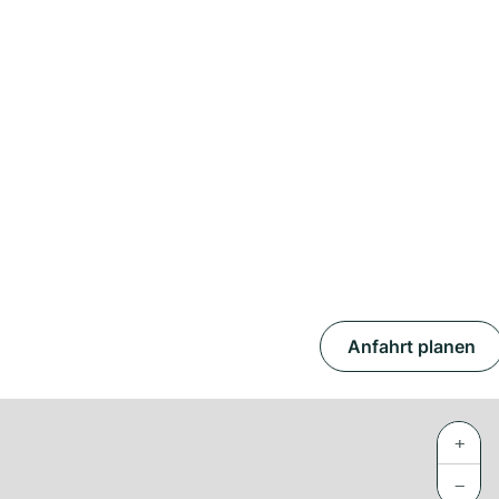
Anfahrt planen
+
−