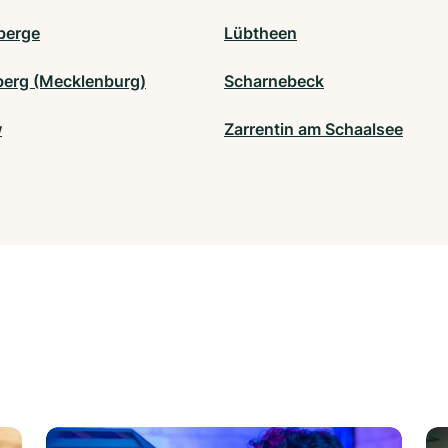
berge
Lübtheen
erg (Mecklenburg)
Scharnebeck
w
Zarrentin am Schaalsee