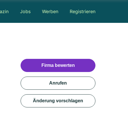
azin
Jobs
Werben
Registrieren
Firma bewerten
Anrufen
Änderung vorschlagen