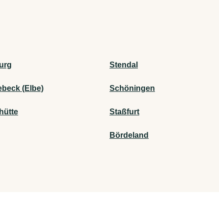
urg
Stendal
beck (Elbe)
Schöningen
hütte
Staßfurt
Bördeland