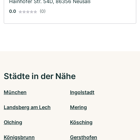
Hainhofer Str. 54D, 86356 Neusäß
0.0
(0)
Städte in der Nähe
München
Ingolstadt
Landsberg am Lech
Mering
Olching
Kösching
Königsbrunn
Gersthofen